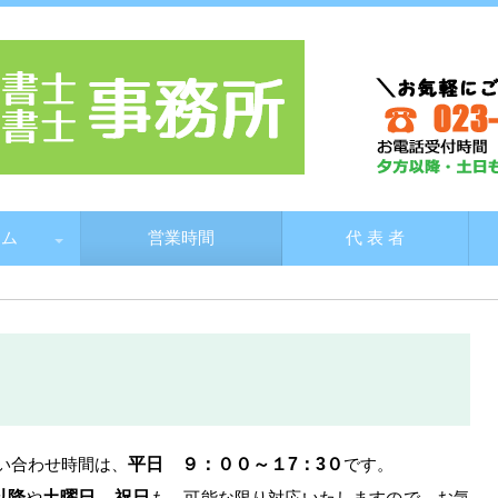
ちや司法書士・行政書士事務所
 ム
営業時間
代 表 者
続手続きの概要
内の方が亡くなった場合の手続
続手続きの流れと費用
地の相続手続き
定相続情報一覧図
続放棄
社の登記とは
社設立手続
社の変更登記（役員変更等）
形地方法務局 不動産登記、商
動産登記とは
続、売買、贈与等の登記
当権抹消登記
形地方法務局 不動産登記、商
・法人登記の管轄
・法人登記の管轄
い合わせ時間は、
平日
９：００～１7：3０
です。
以降
や
土曜日、祝日
も、可能な限り対応いたしますので、お気