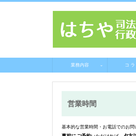
相続、遺言のご相談、登記、会社設立
山形県天童市 は
コ
業務内容
コ ラ
ン
テ
ン
遺言のご相談
相続のお手続き
会社の登記
不動産登記
司法書士、行政書士の違い
相続、遺言
会社設立
会社の登記
不動産の登記
相
身
相
農
法
相
会
会
会
山
不
相
抵
山
ツ
き
業
業
へ
移
動
営業時間
基本的な営業時間・お電話でのお問
事前にご予約
いただければ、
夕方